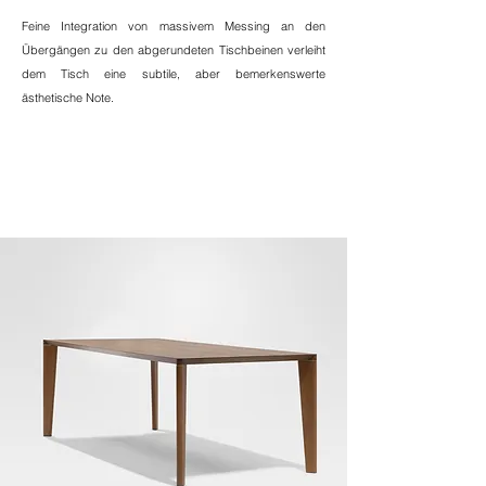
Familie und Freunde. Besonderheiten:
Feine Integration von massivem Messing an den
Zeitloses Design mit klaren Linien
Übergängen zu den abgerundeten Tischbeinen verleiht
Filigrane Details und dünne
dem Tisch eine subtile, aber bemerkenswerte
Ansichtskanten Vollständig aus
ästhetische Note.
Massivholz gefertigt Oberflächen und
Materialien individuell anpassbar
Handgefertigt in unserer Tischlerei in der
Steiermark Holz aus nachhaltiger
Forstwirtschaft Kostenlose Lieferung im
fertig montierten Zustand